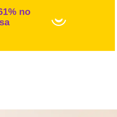
 61% no
isa