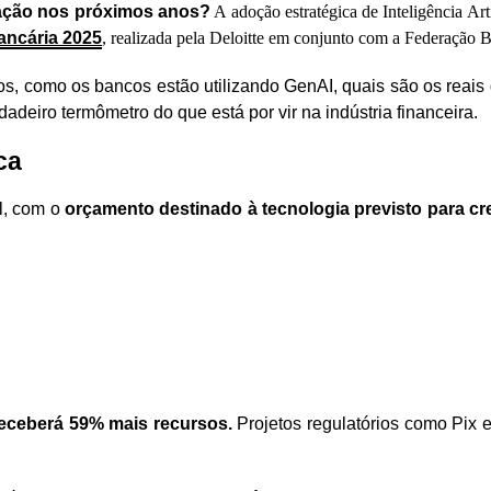
ovação nos próximos anos?
A adoção estratégica de Inteligência Art
ancária 2025
, realizada pela Deloitte em conjunto com a Federação 
ntos, como os bancos estão utilizando GenAI, quais são os re
deiro termômetro do que está por vir na indústria financeira.
ca
l, com o
orçamento destinado à tecnologia previsto para c
eceberá 59% mais recursos.
Projetos regulatórios como Pix 