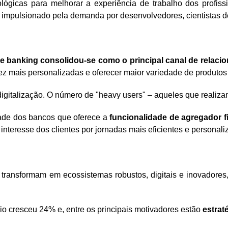
ológicas para melhorar a experiência de trabalho dos profi
, impulsionado pela demanda por desenvolvedores, cientistas d
e banking consolidou-se como o principal canal de relac
z mais personalizadas e oferecer maior variedade de produtos
digitalização. O número de "heavy users" – aqueles que realiz
ade dos bancos que oferece a
funcionalidade de agregador f
 interesse dos clientes por jornadas mais eficientes e personali
e transformam em ecossistemas robustos, digitais e inovador
io cresceu 24% e, entre os principais motivadores estão
estrat